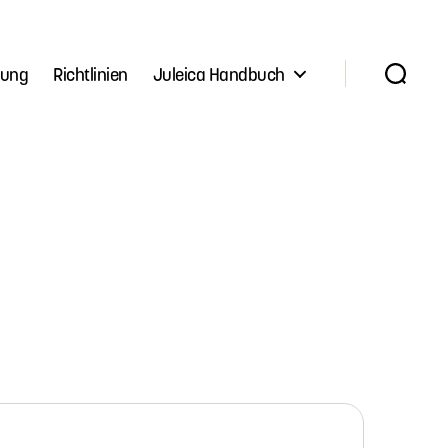
lung
Richtlinien
Juleica Handbuch
Suchen