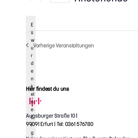
D
a
t
E
u
m
s
w
w
ä
Vorherige
Veranstaltungen
u
h
l
r
e
d
n
e
.
n
k
Hier findest du uns
ei
n
e
Augsburger Straße 10
|
E
99091 Erfurt | Tel: 0361 576780
r
g
H