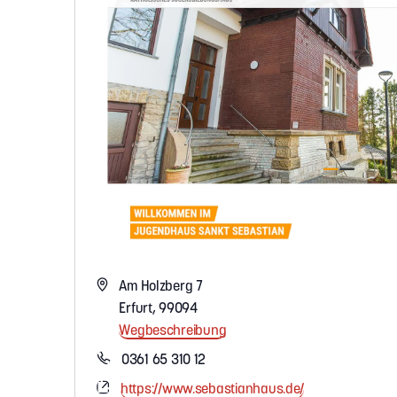
A
Am Holzberg 7
d
Erfurt
,
99094
r
Wegbeschreibung
e
T
0361 65 310 12
s
e
W
https://www.sebastianhaus.de/
s