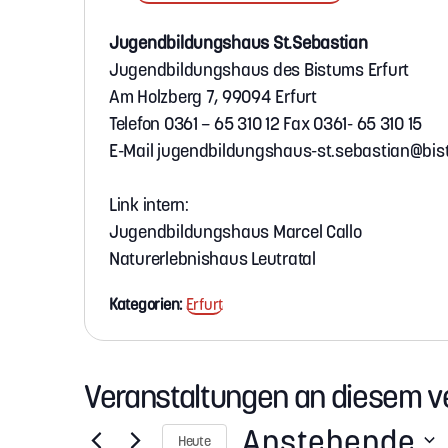
l
e
e
e
b
Jugendbildungshaus St.Sebastian
f
s
Jugendbildungshaus des Bistums Erfurt
o
e
Am Holzberg 7, 99094 Erfurt
n
i
Telefon 0361 – 65 310 12 Fax 0361- 65 310 15
t
E-Mail jugendbildungshaus-st.sebastian@bis
e
Link intern:
Jugendbildungshaus Marcel Callo
Naturerlebnishaus Leutratal
Kategorien:
Erfurt
Veranstaltungen an diesem v
Anstehende
Heute