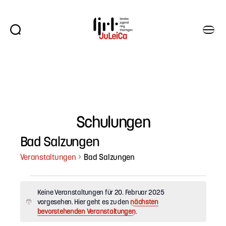
Suchen
Menü
Juleica
Thüringen
Schulungen
Bad Salzungen
Veranstaltungen
Bad Salzungen
Veranstaltungen
Keine Veranstaltungen für 20. Februar 2025
für
vorgesehen. Hier geht es zu den
nächsten
H
bevorstehenden Veranstaltungen
.
i
n