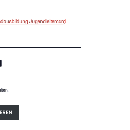
dausbildung Jugendleitercard
a
lten.
EREN