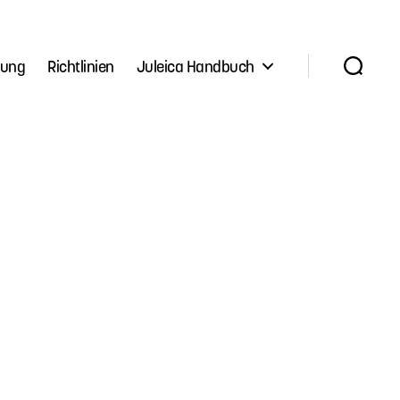
lung
Richtlinien
Juleica Handbuch
Suchen