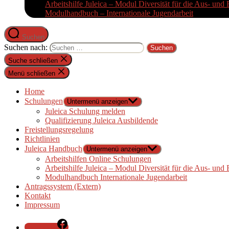
Arbeitshilfe Juleica – Modul Diversität für die Aus- und 
Modulhandbuch – Internationale Jugendarbeit
Suchen
Suchen nach:
Suche schließen
Menü schließen
Home
Schulungen
Untermenü anzeigen
Juleica Schulung melden
Qualifizierung Juleica Ausbildende
Freistellungsregelung
Richtlinien
Juleica Handbuch
Untermenü anzeigen
Arbeitshilfen Online Schulungen
Arbeitshilfe Juleica – Modul Diversität für die Aus- und 
Modulhandbuch Internationale Jugendarbeit
Antragssystem (Extern)
Kontakt
Impressum
Facebook