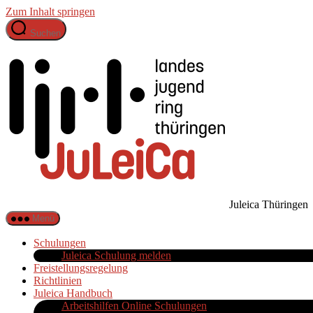
Zum Inhalt springen
Suchen
Juleica Thüringen
Menü
Schulungen
Juleica Schulung melden
Freistellungsregelung
Richtlinien
Juleica Handbuch
Arbeitshilfen Online Schulungen