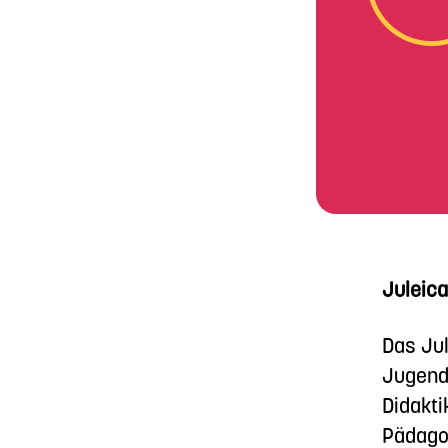
Juleic
Das Ju
Jugendl
Didakti
Pädagog