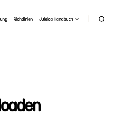
lung
Richtlinien
Juleica Handbuch
Suchen
loaden