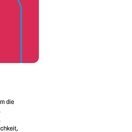
um die
,
,
chkeit,