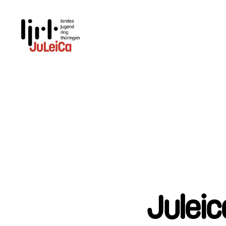
Juleica
Thüringen
Julei